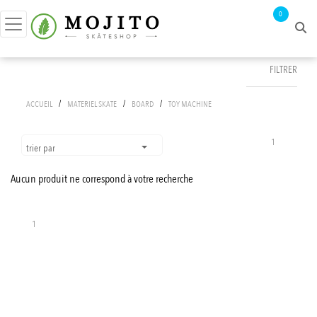
0
FILTRER
FILTRER PAR
/
/
/
ACCUEIL
MATERIEL SKATE
BOARD
TOY MACHINE
prix :
0€ - 1€
1
trier par
Aucun produit ne correspond à votre recherche
APPLIQUER LES FILTRES
1