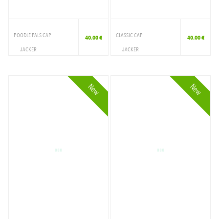
POODLE PALS CAP
CLASSIC CAP
40.00 €
40.00 €
JACKER
JACKER
ACCESSOIRES
ACCESSOIRES
CAP
CAP
New
New