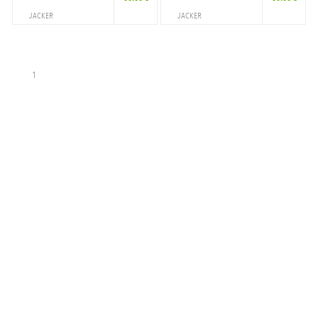
JACKER
JACKER
ACCESSOIRES
ACCESSOIRES
CAP
CAP
1