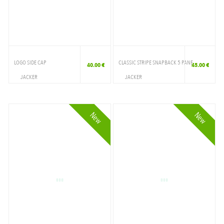
LOGO SIDE CAP
CLASSIC STRIPE SNAPBACK 5 PANE
40.00 €
45.00 €
JACKER
JACKER
ACCESSOIRES
ACCESSOIRES
CAP
CAP
New
New