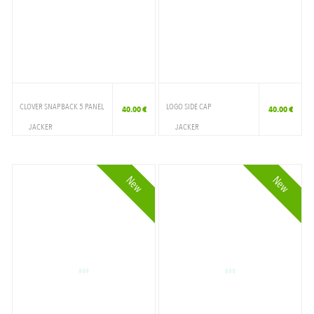
CAMO
MULTI
NAVY
RED
CLOVER SNAPBACK 5 PANEL
LOGO SIDE CAP
40.00 €
40.00 €
WHITE/GREEN
JACKER
JACKER
ACCESSOIRES
ACCESSOIRES
CAP
CAP
New
New