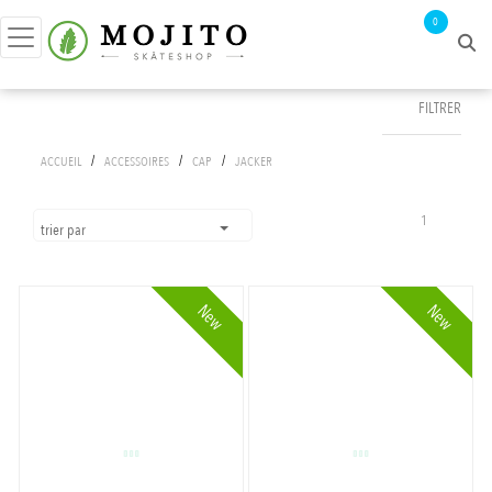
0
FILTRER
FILTRER PAR
/
/
/
ACCUEIL
ACCESSOIRES
CAP
JACKER
prix :
0€ - 51€
1
trier par
couleurs
New
New
BEIGE
APPLIQUER LES FILTRES
BLACK
BLACK/WHITE
BROWN