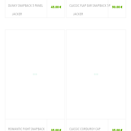
DUNKY SNAPBACK 5 PANEL
CLASSIC FLAP EAR SNAPBACK 5P
45.00 €
50.00 €
JACKER
JACKER
ACCESSOIRES
ACCESSOIRES
CAP
CAP
ROMANTIC FIGHT SNAPBACK
CLASSIC CORDUROY CAP
35.00 €
35.00 €