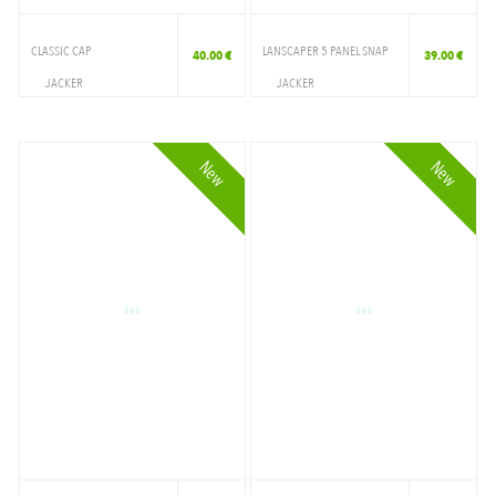
CLASSIC CAP
LANSCAPER 5 PANEL SNAP
40.00 €
39.00 €
JACKER
JACKER
ACCESSOIRES
ACCESSOIRES
CAP
CAP
New
New