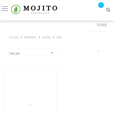
0
FILTRER
FILTRER PAR
/
/
/
ACCUEIL
VETEMENTS
HOODIE
VANS
prix :
0€ - 31€
1
trier par
APPLIQUER LES FILTRES