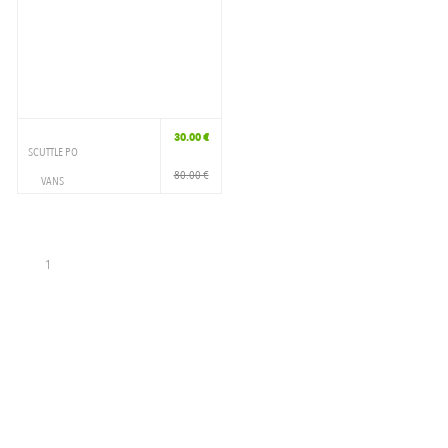
30.00 €
SCUTTLE PO
80.00 €
VANS
VETEMENTS
HOODIE
1