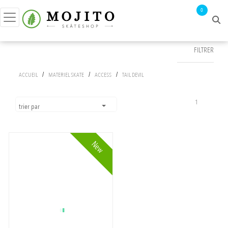
0
FILTRER
FILTRER PAR
/
/
/
ACCUEIL
MATERIEL SKATE
ACCESS
TAIL DEVIL
prix :
0€ - 20€
1
trier par
New
APPLIQUER LES FILTRES