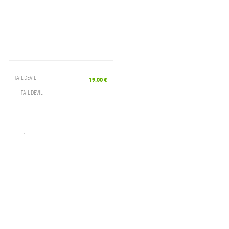
TAIL DEVIL
19.00 €
TAIL DEVIL
MATERIEL SKATE
ACCESS
1