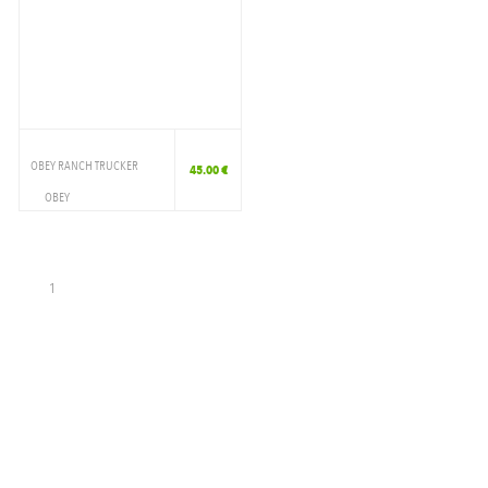
OBEY RANCH TRUCKER
45.00 €
OBEY
ACCESSOIRES
CAP
1