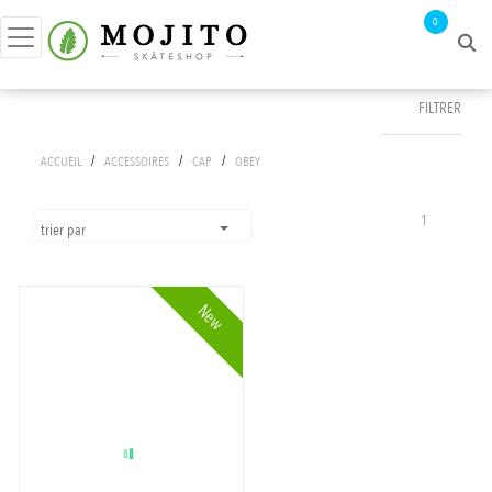
0
FILTRER
FILTRER PAR
/
/
/
ACCUEIL
ACCESSOIRES
CAP
OBEY
prix :
0€ - 46€
1
trier par
New
APPLIQUER LES FILTRES