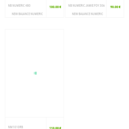
NB NUMERIC 480
NB NUMERIC JAMIE FOY 306
100.00 €
90.00 €
NEW BALANCE NUMERIC
NEW BALANCE NUMERIC
CHAUSSURES
CHAUSSURES
SKATESHOES
SKATESHOES
NM1010RB
110.00 €