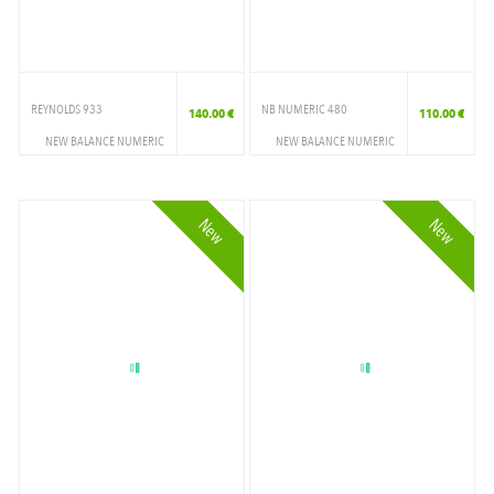
REYNOLDS 933
NB NUMERIC 480
140.00 €
110.00 €
NEW BALANCE NUMERIC
NEW BALANCE NUMERIC
CHAUSSURES
CHAUSSURES
SKATESHOES
SKATESHOES
New
New