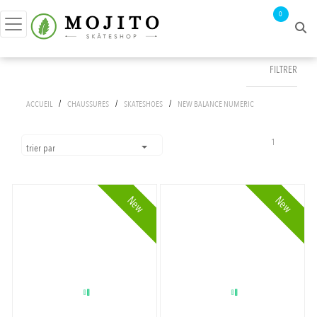
0
FILTRER
FILTRER PAR
/
/
/
ACCUEIL
CHAUSSURES
SKATESHOES
NEW BALANCE NUMERIC
prix :
0€ - 141€
1
trier par
tailles
New
New
39.5
couleurs
40
BLACK / ECLIPSE
APPLIQUER LES FILTRES
41.5
BLACK CEMENT/WHITE
42
BLACK/BLACK