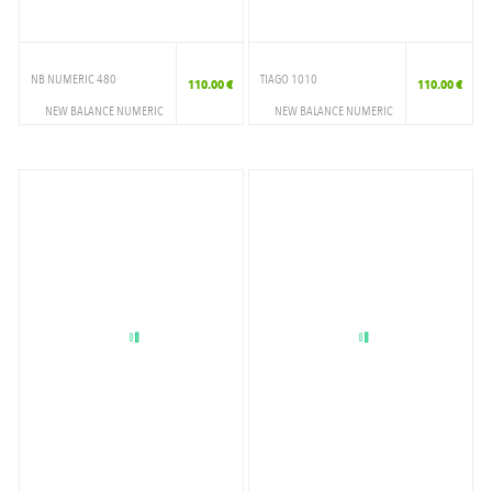
NB NUMERIC 480
TIAGO 1010
110.00 €
110.00 €
NEW BALANCE NUMERIC
NEW BALANCE NUMERIC
CHAUSSURES
CHAUSSURES
SKATESHOES
SKATESHOES