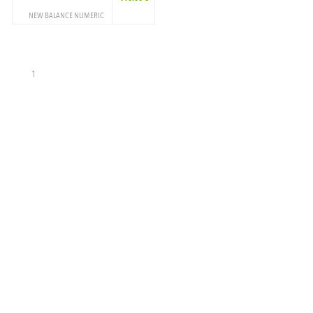
NEW BALANCE NUMERIC
CHAUSSURES
SKATESHOES
1