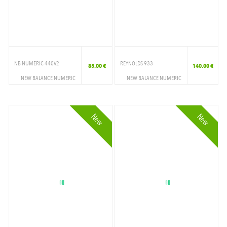
NB NUMERIC 440V2
REYNOLDS 933
85.00 €
140.00 €
NEW BALANCE NUMERIC
NEW BALANCE NUMERIC
CHAUSSURES
CHAUSSURES
SKATESHOES
SKATESHOES
New
New