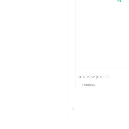
DECK DISPLAY (FIXATION)
SK8OLOGY
ACCESSOIRES
AUTRES CATEGORIES
1