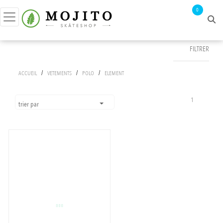
0
FILTRER
FILTRER PAR
/
/
/
ACCUEIL
VETEMENTS
POLO
ELEMENT
prix :
0€ - 46€
1
trier par
APPLIQUER LES FILTRES