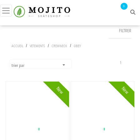
0
FILTRER
FILTRER PAR
/
/
/
ACCUEIL
VETEMENTS
CREWNECK
OBEY
prix :
0€ - 106€
1
trier par
tailles
New
New
S
couleurs
M
HEATHER GREY
APPLIQUER LES FILTRES
OFF WHITE