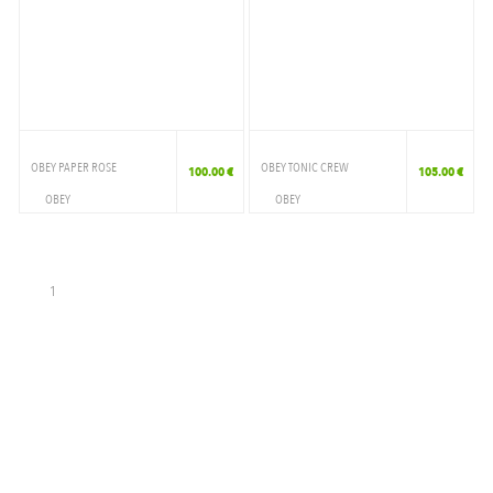
OBEY PAPER ROSE
OBEY TONIC CREW
100.00 €
105.00 €
OBEY
OBEY
VETEMENTS
VETEMENTS
CREWNECK
CREWNECK
1