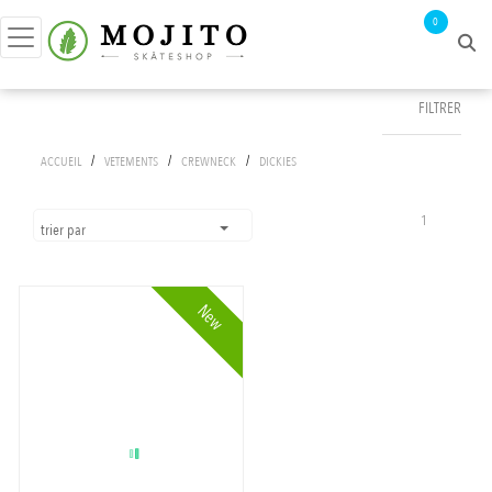
0
FILTRER
FILTRER PAR
/
/
/
ACCUEIL
VETEMENTS
CREWNECK
DICKIES
prix :
0€ - 80€
1
trier par
tailles
New
S
APPLIQUER LES FILTRES
L