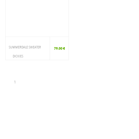
SUMMERDALE SWEATER
79.00 €
DICKIES
VETEMENTS
CREWNECK
1