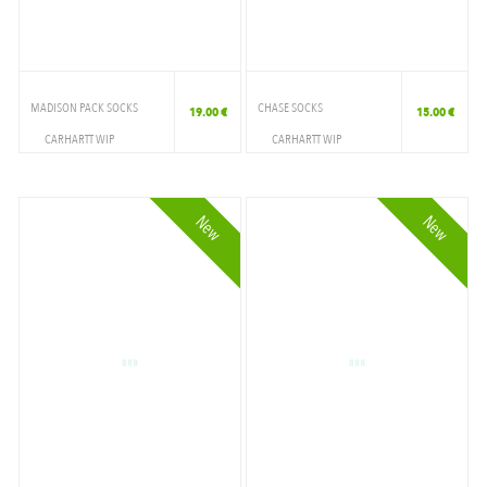
PINE
PINK
RED
MADISON PACK SOCKS
CHASE SOCKS
19.00 €
15.00 €
CARHARTT WIP
CARHARTT WIP
ROYAL
ACCESSOIRES
ACCESSOIRES
SAGE
CHAUSSETTE
CHAUSSETTE
New
New
SEA BLUE
SHADY BLUE/GOLD
SHADY GREEN/WHITE
SHADY PURPLE/WHITE
TEA
VELVET GREEN/GOLD
WHITE