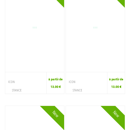
à partir de
à partir de
ICON
ICON
13.00 €
13.00 €
STANCE
STANCE
ACCESSOIRES
ACCESSOIRES
CHAUSSETTE
CHAUSSETTE
New
New