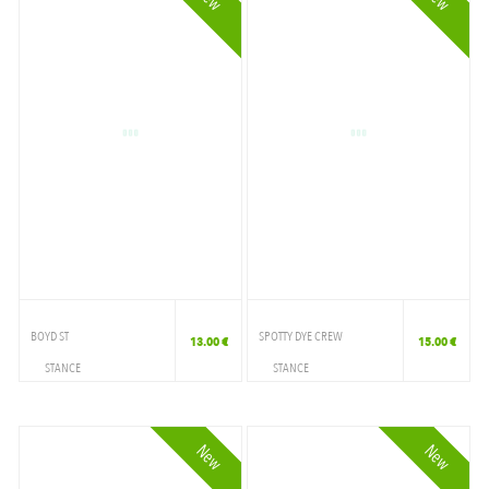
BOYD ST
SPOTTY DYE CREW
13.00 €
15.00 €
STANCE
STANCE
ACCESSOIRES
ACCESSOIRES
CHAUSSETTE
CHAUSSETTE
New
New