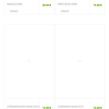
ARNOLD CREW
TERRY BOYD CREW
20.00 €
13.00 €
STANCE
STANCE
ACCESSOIRES
ACCESSOIRES
CHAUSSETTE
CHAUSSETTE
SCREAMING MINI HAND SOCKS
SCREAMING HAND SOCK
13.00 €
13.00 €