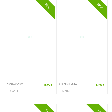
New
New
REPLICA CREW
STRIPED IT CREW
15.00 €
13.00 €
STANCE
STANCE
ACCESSOIRES
ACCESSOIRES
CHAUSSETTE
CHAUSSETTE
New
New