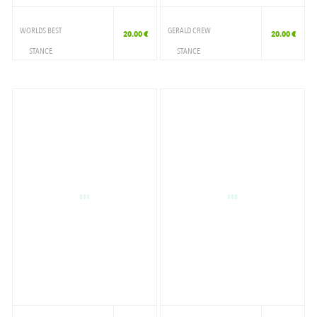
WORLDS BEST
GERALD CREW
20.00 €
20.00 €
STANCE
STANCE
ACCESSOIRES
ACCESSOIRES
CHAUSSETTE
CHAUSSETTE