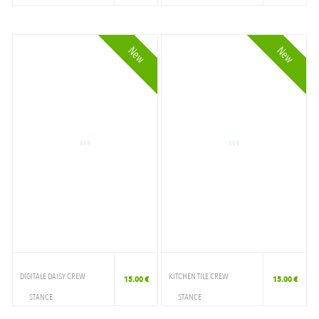
ACCESSOIRES
ACCESSOIRES
CHAUSSETTE
CHAUSSETTE
New
New
DIGITALE DAISY CREW
KITCHEN TILE CREW
15.00 €
15.00 €
STANCE
STANCE
ACCESSOIRES
ACCESSOIRES