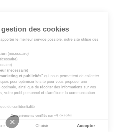
à lire...
Votre gestion des cookies
Pour vous apporter le meilleur service possible, notre site utilise des
cookies
:
ID de session
(nécessaire)
Langue
(nécessaire)
Date
(nécessaire)
ID de visiteur
(nécessaire)
Cookies "marketing et publicités"
qui nous permettent de collecter
des statistiques pour optimiser le site pour vous proposer une
expérience optimale, ainsi que de récolter des informations sur vos
préférences, votre profil personnel et d'améliorer la communication
avec vous.
Lire la politique de confidentialité
Consentements certifiés par
Refuser
Choisir
Accepter