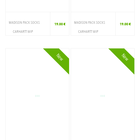
WHITE/GOLD
WHITE/GREY/BLACK
MADISON PACK SOCKS
MADISON PACK SOCKS
19.00 €
19.00 €
WHITERED
CARHARTT WIP
CARHARTT WIP
ACCESSOIRES
ACCESSOIRES
YELLOW
CHAUSSETTE
CHAUSSETTE
New
New