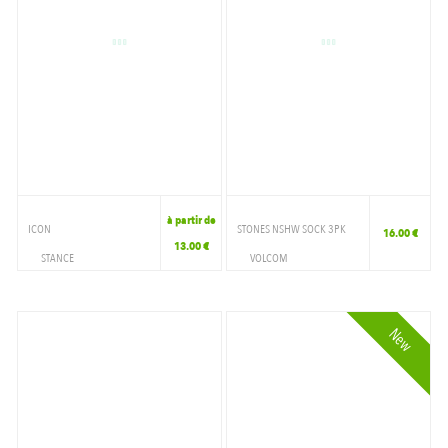
à partir de
ICON
STONES NSHW SOCK 3PK
16.00 €
13.00 €
STANCE
VOLCOM
ACCESSOIRES
ACCESSOIRES
CHAUSSETTE
CHAUSSETTE
New