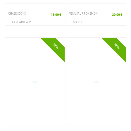
CHASE SOCKS
VENUSAUR POKEMON
15.00 €
20.00 €
CARHARTT WIP
STANCE
ACCESSOIRES
ACCESSOIRES
CHAUSSETTE
CHAUSSETTE
New
New