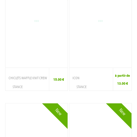
à partir de
CHICLETS WAFFLE KNIT CREW
ICON
15.00 €
13.00 €
STANCE
STANCE
ACCESSOIRES
ACCESSOIRES
CHAUSSETTE
CHAUSSETTE
New
New