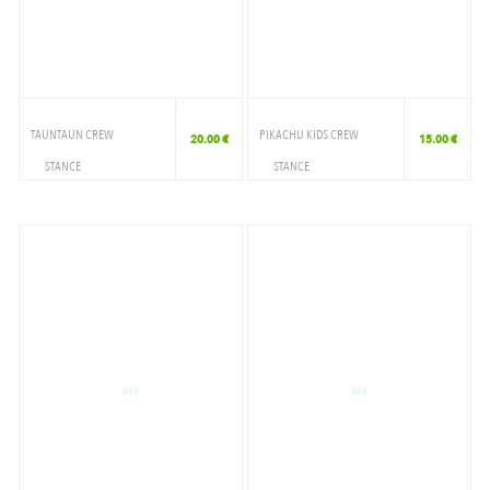
TAUNTAUN CREW
PIKACHU KIDS CREW
20.00 €
15.00 €
STANCE
STANCE
ACCESSOIRES
ACCESSOIRES
CHAUSSETTE
CHAUSSETTE