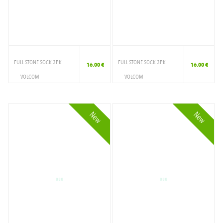
IVORY
LIGHT BLUE
LILAICE
MANGO
FULL STONE SOCK 3PK
FULL STONE SOCK 3PK
16.00 €
16.00 €
VOLCOM
VOLCOM
MINT
ACCESSOIRES
ACCESSOIRES
MULTI
CHAUSSETTE
CHAUSSETTE
New
New
NAVY
NOIR
OFF WHITE
OFF WHITE/AURORA COF
ORANGE
PALEBLUE