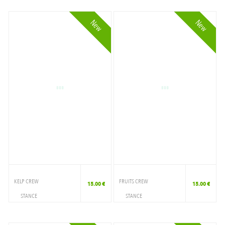
CHAUSSETTE
CHAUSSETTE
New
New
KELP CREW
FRUITS CREW
15.00 €
15.00 €
STANCE
STANCE
ACCESSOIRES
ACCESSOIRES
CHAUSSETTE
CHAUSSETTE