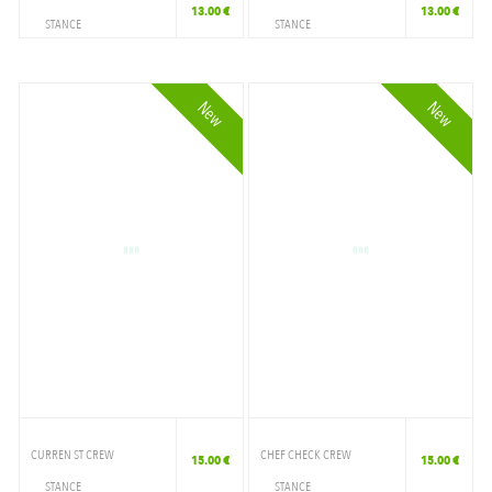
13.00 €
13.00 €
STANCE
STANCE
ACCESSOIRES
ACCESSOIRES
CHAUSSETTE
CHAUSSETTE
New
New
CURREN ST CREW
CHEF CHECK CREW
15.00 €
15.00 €
STANCE
STANCE