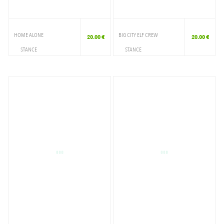
HOME ALONE
BIG CITY ELF CREW
20.00 €
20.00 €
STANCE
STANCE
ACCESSOIRES
ACCESSOIRES
CHAUSSETTE
CHAUSSETTE