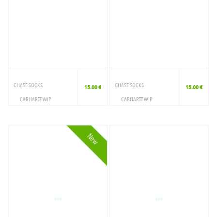
CHASE SOCKS
CHASE SOCKS
15.00 €
15.00 €
CARHARTT WIP
CARHARTT WIP
ACCESSOIRES
ACCESSOIRES
CHAUSSETTE
CHAUSSETTE
New