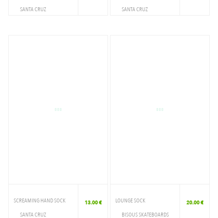
SANTA CRUZ
SANTA CRUZ
ACCESSOIRES
ACCESSOIRES
CHAUSSETTE
CHAUSSETTE
SCREAMING HAND SOCK
LOUNGE SOCK
13.00 €
20.00 €
SANTA CRUZ
BISOUS SKATEBOARDS