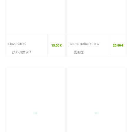
CHASE SOCKS
GROGU HUNGRY CREW
15.00 €
20.00 €
CARHARTT WIP
STANCE
ACCESSOIRES
ACCESSOIRES
CHAUSSETTE
CHAUSSETTE