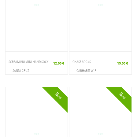
SCREAMING MINI HAND SOCK
CHASE SOCKS
12.00 €
15.00 €
SANTA CRUZ
CARHARTT WIP
ACCESSOIRES
ACCESSOIRES
CHAUSSETTE
CHAUSSETTE
New
New