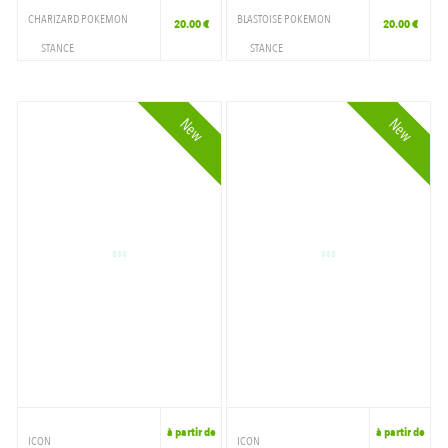
CHARIZARD POKEMON
BLASTOISE POKEMON
20.00 €
20.00 €
STANCE
STANCE
ACCESSOIRES
ACCESSOIRES
CHAUSSETTE
CHAUSSETTE
New
New
à partir de
à partir de
ICON
ICON