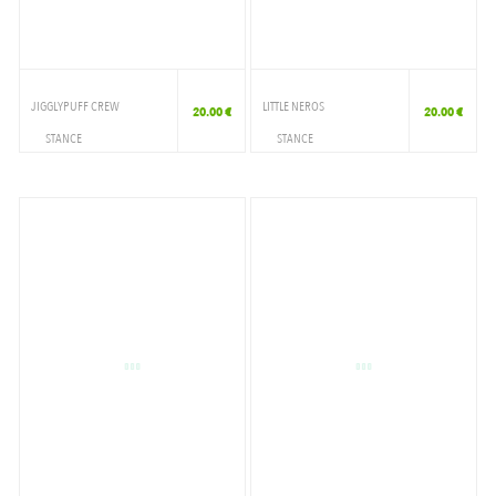
JIGGLYPUFF CREW
LITTLE NEROS
20.00 €
20.00 €
STANCE
STANCE
ACCESSOIRES
ACCESSOIRES
CHAUSSETTE
CHAUSSETTE