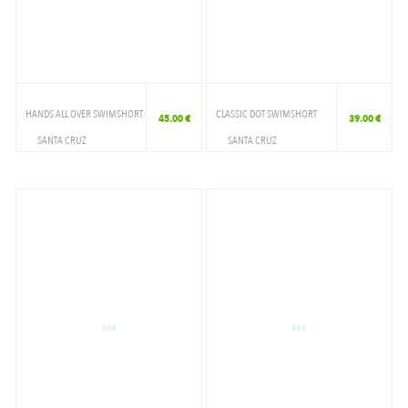
HANDS ALL OVER SWIMSHORT
CLASSIC DOT SWIMSHORT
45.00 €
39.00 €
SANTA CRUZ
SANTA CRUZ
VETEMENTS
VETEMENTS
SHORT DE BAIN
SHORT DE BAIN