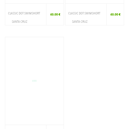
CLASSIC DOT SWIMSHORT
CLASSIC DOT SWIMSHORT
40.00 €
40.00 €
SANTA CRUZ
SANTA CRUZ
VETEMENTS
VETEMENTS
SHORT DE BAIN
SHORT DE BAIN