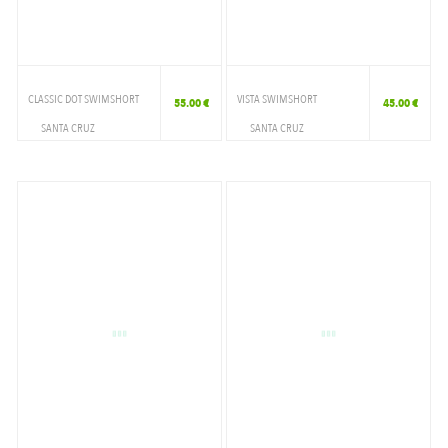
CLASSIC DOT SWIMSHORT
VISTA SWIMSHORT
55.00 €
45.00 €
SANTA CRUZ
SANTA CRUZ
VETEMENTS
VETEMENTS
SHORT DE BAIN
SHORT DE BAIN