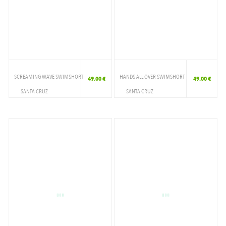
NAVY BLUE
PARCHMENT HOLO
TURQUOISE
SCREAMING WAVE SWIMSHORT
HANDS ALL OVER SWIMSHORT
49.00 €
49.00 €
SANTA CRUZ
SANTA CRUZ
VETEMENTS
VETEMENTS
SHORT DE BAIN
SHORT DE BAIN