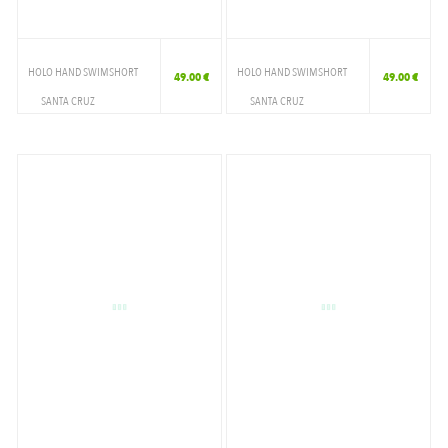
HOLO HAND SWIMSHORT
HOLO HAND SWIMSHORT
49.00 €
49.00 €
SANTA CRUZ
SANTA CRUZ
VETEMENTS
VETEMENTS
SHORT DE BAIN
SHORT DE BAIN