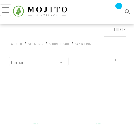
0
FILTRER
FILTRER PAR
/
/
/
ACCUEIL
VETEMENTS
SHORT DE BAIN
SANTA CRUZ
prix :
0€ - 56€
1
trier par
tailles
S
couleurs
M
BLACK
APPLIQUER LES FILTRES
L
BLACK HOLO
DIGITAL LAVENDER