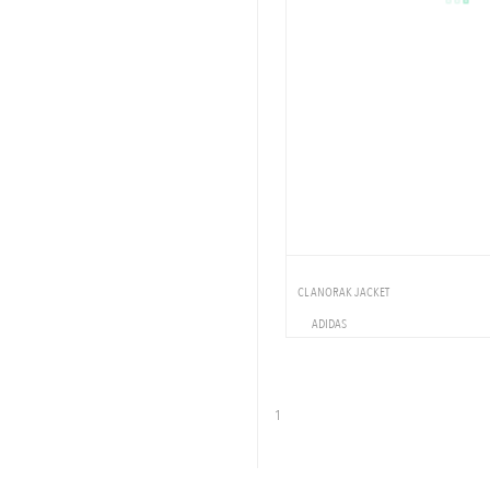
CL ANORAK JACKET
ADIDAS
VETEMENTS
VESTE
1