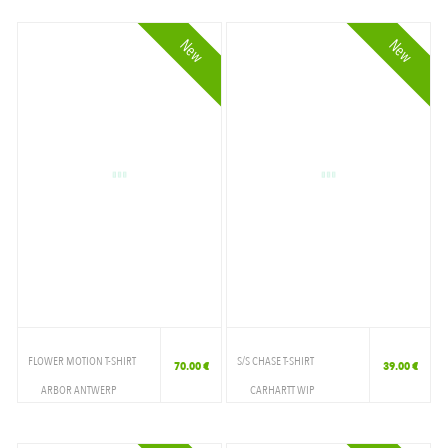
T-SHIRT
T-SHIRT
New
New
FLOWER MOTION T-SHIRT
S/S CHASE T-SHIRT
70.00 €
39.00 €
ARBOR ANTWERP
CARHARTT WIP
VETEMENTS
VETEMENTS
T-SHIRT
T-SHIRT