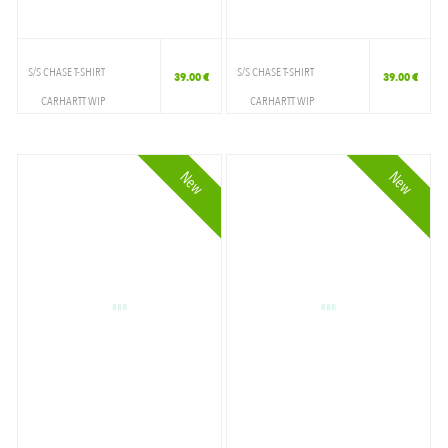
WHITE STONE WASHED
WHITE/BLACK
S/S CHASE T-SHIRT
S/S CHASE T-SHIRT
39.00 €
39.00 €
WHITE/GOLD
CARHARTT WIP
CARHARTT WIP
VETEMENTS
VETEMENTS
WHITE/RED
T-SHIRT
T-SHIRT
New
New
WHITECAP GRAY