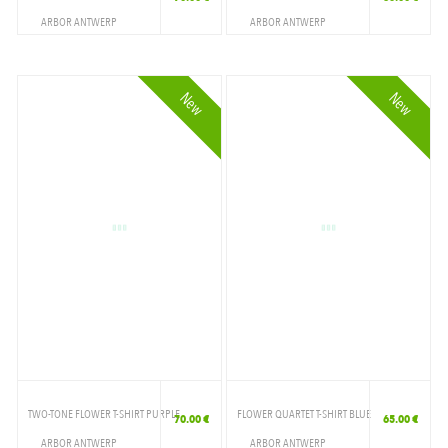
ARBOR ANTWERP
ARBOR ANTWERP
VETEMENTS
VETEMENTS
T-SHIRT
T-SHIRT
New
New
TWO-TONE FLOWER T-SHIRT PURPLE
FLOWER QUARTET T-SHIRT BLUE
70.00 €
65.00 €
ARBOR ANTWERP
ARBOR ANTWERP