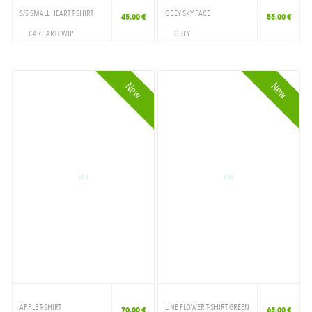
S/S SMALL HEART T-SHIRT
OBEY SKY FACE
45.00 €
55.00 €
CARHARTT WIP
OBEY
VETEMENTS
VETEMENTS
T-SHIRT
T-SHIRT
New
New
APPLE T-SHIRT
LINE FLOWER T-SHIRT GREEN
70.00 €
65.00 €