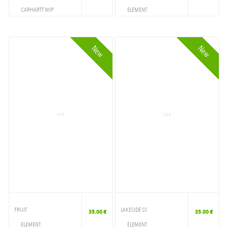
CARHARTT WIP
ELEMENT
VETEMENTS
VETEMENTS
T-SHIRT
T-SHIRT
New
New
FRUIT
LAKESIDE SS
35.00 €
35.00 €
ELEMENT
ELEMENT