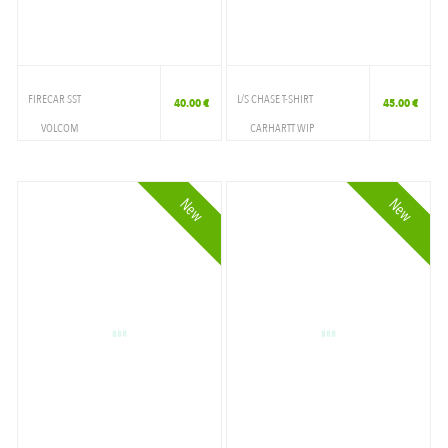
PALISANDER GARMENT D
PEANUT/GOLD
PINK
FIRECAR SST
L/S CHASE T-SHIRT
40.00 €
45.00 €
VOLCOM
CARHARTT WIP
PORPHYRY/GOLD
VETEMENTS
VETEMENTS
POSITANO/GOLD
T-SHIRT
T-SHIRT
New
New
SHUNGITE/GOLD
STITCH BLACK
TOBACCO/GOLD
VELVET GREEN / GOLD
VELVET GREEN/GOLD
VELVET GREEN/WHITE
WHITE