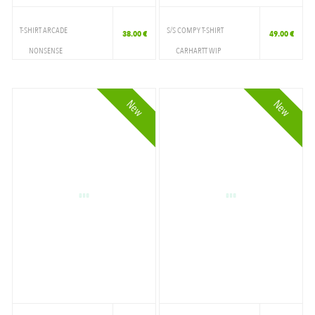
T-SHIRT ARCADE
S/S COMPY T-SHIRT
38.00 €
49.00 €
NONSENSE
CARHARTT WIP
VETEMENTS
VETEMENTS
T-SHIRT
T-SHIRT
New
New