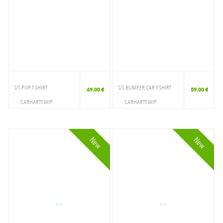
S/S PUP T-SHIRT
S/S BUMPER CAR T-SHIRT
49.00 €
59.00 €
CARHARTT WIP
CARHARTT WIP
VETEMENTS
VETEMENTS
T-SHIRT
T-SHIRT
New
New