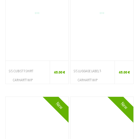
S/S CUBIST T-SHIRT
S/S LUGGAGE LABEL T-
45.00 €
45.00 €
CARHARTT WIP
CARHARTT WIP
VETEMENTS
VETEMENTS
T-SHIRT
T-SHIRT
New
New