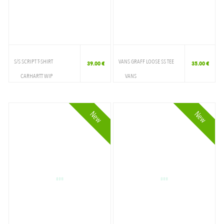
S/S SCRIPT T-SHIRT
VANS GRAFF LOOSE SS TEE
39.00 €
35.00 €
CARHARTT WIP
VANS
VETEMENTS
VETEMENTS
T-SHIRT
T-SHIRT
New
New