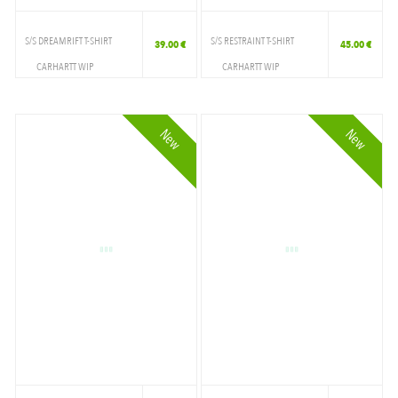
S/S DREAMRIFT T-SHIRT
S/S RESTRAINT T-SHIRT
39.00 €
45.00 €
CARHARTT WIP
CARHARTT WIP
VETEMENTS
VETEMENTS
T-SHIRT
T-SHIRT
New
New