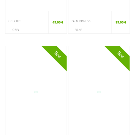
OBEY DICE
PALM DRIVE SS
45.00 €
35.00 €
OBEY
VANS
VETEMENTS
VETEMENTS
T-SHIRT
T-SHIRT
New
New