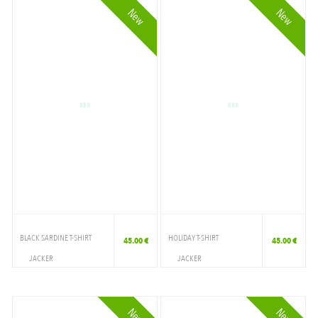
New
New
BLACK SARDINE T-SHIRT
HOLIDAY T-SHIRT
45.00 €
45.00 €
JACKER
JACKER
VETEMENTS
VETEMENTS
T-SHIRT
T-SHIRT
New
New