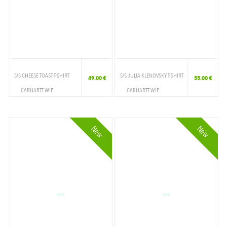
S/S CHEESE TOAST T-SHIRT
S/S JULIA KLENOVSKY T-SHIRT
49.00 €
55.00 €
CARHARTT WIP
CARHARTT WIP
VETEMENTS
VETEMENTS
T-SHIRT
T-SHIRT
New
New