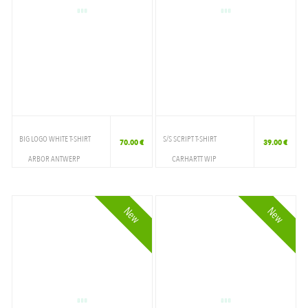
BIG LOGO WHITE T-SHIRT
S/S SCRIPT T-SHIRT
70.00 €
39.00 €
ARBOR ANTWERP
CARHARTT WIP
VETEMENTS
VETEMENTS
T-SHIRT
T-SHIRT
New
New