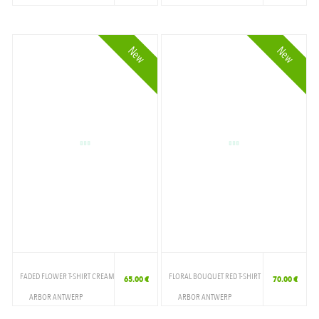
VETEMENTS
VETEMENTS
T-SHIRT
T-SHIRT
New
New
FADED FLOWER T-SHIRT CREAM
FLORAL BOUQUET RED T-SHIRT
65.00 €
70.00 €
ARBOR ANTWERP
ARBOR ANTWERP
VETEMENTS
VETEMENTS