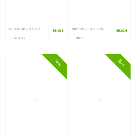
WORKWEAR REDEFINED
OBEY SOUND DESIGN DEPT.
59.00 €
55.00 €
CAT WWR
OBEY
VETEMENTS
VETEMENTS
T-SHIRT
T-SHIRT
New
New