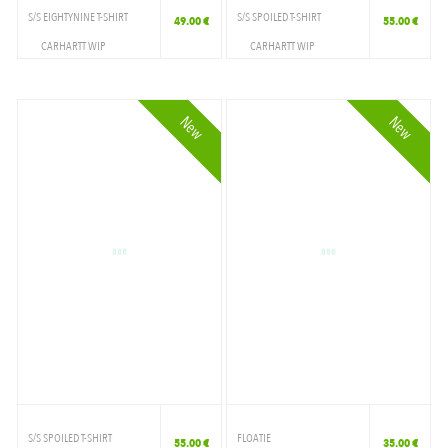
S/S EIGHTYNINE T-SHIRT
S/S SPOILED T-SHIRT
49.00 €
55.00 €
CARHARTT WIP
CARHARTT WIP
VETEMENTS
VETEMENTS
T-SHIRT
T-SHIRT
New
New
S/S SPOILED T-SHIRT
FLOATIE
55.00 €
35.00 €