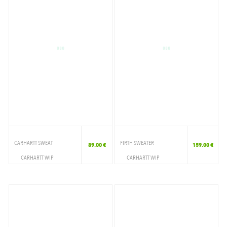
CARHARTT SWEAT
FIRTH SWEATER
89.00 €
159.00 €
CARHARTT WIP
CARHARTT WIP
VETEMENTS
VETEMENTS
CREWNECK
CREWNECK