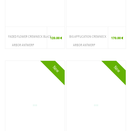
EGRET
FLEUR DE SEL
GENTLE BLUE GARMENT
GREY
FADED FLOWER CREWNECK BLACK
BIG APPLICATION CREWNECK
120.00 €
170.00 €
ARBOR ANTWERP
ARBOR ANTWERP
GRIS
VETEMENTS
VETEMENTS
HEATHER GREY
CREWNECK
CREWNECK
New
New
KAKHI
NATURAL
NAVY
OFF WHITE
RONDO/AIR YELLOW
SPORT GREY