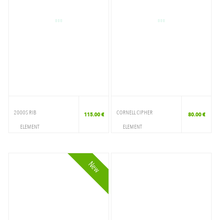
2000S RIB
CORNELL CIPHER
115.00 €
80.00 €
ELEMENT
ELEMENT
VETEMENTS
VETEMENTS
CREWNECK
CREWNECK
New