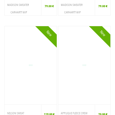
MADISON SWEATER
MADISON SWEATER
79.00 €
79.00 €
CARHARTT WIP
CARHARTT WIP
VETEMENTS
VETEMENTS
CREWNECK
CREWNECK
New
New
NELSON SWEAT
APPLIQUE FLEECE CREW
119.00 €
70.00 €