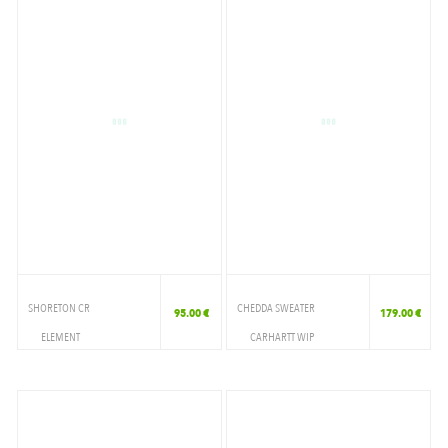
SHORETON CR
CHEDDA SWEATER
95.00 €
179.00 €
ELEMENT
CARHARTT WIP
VETEMENTS
VETEMENTS
CREWNECK
CREWNECK