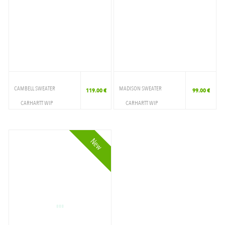
CAMBELL SWEATER
MADISON SWEATER
119.00 €
99.00 €
CARHARTT WIP
CARHARTT WIP
VETEMENTS
VETEMENTS
CREWNECK
CREWNECK
New