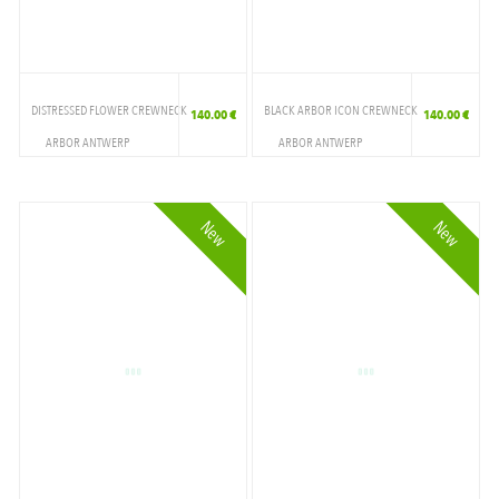
TINLEY STRIPE/JUPITE
VELVET GREEN/GOLD
VELVET GREEN/WHITE
DISTRESSED FLOWER CREWNECK
BLACK ARBOR ICON CREWNECK
140.00 €
140.00 €
ARBOR ANTWERP
ARBOR ANTWERP
VETEMENTS
VETEMENTS
CREWNECK
CREWNECK
New
New