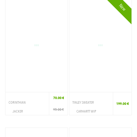
New
70.00 €
CORINTHIAN
TINLEY SWEATER
199.00 €
95.00 €
JACKER
CARHARTT WIP
VETEMENTS
VETEMENTS
CREWNECK
CREWNECK