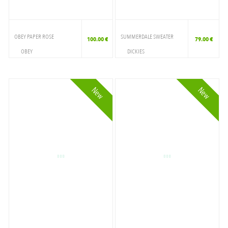
OBEY PAPER ROSE
SUMMERDALE SWEATER
100.00 €
79.00 €
OBEY
DICKIES
VETEMENTS
VETEMENTS
CREWNECK
CREWNECK
New
New