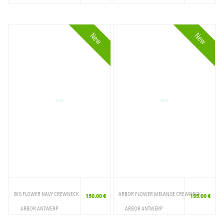
VETEMENTS
VETEMENTS
CREWNECK
CREWNECK
New
New
BIG FLOWER NAVY CREWNECK
ARBOR FLOWER MELANGE CREWNECK
150.00 €
135.00 €
ARBOR ANTWERP
ARBOR ANTWERP
VETEMENTS
VETEMENTS