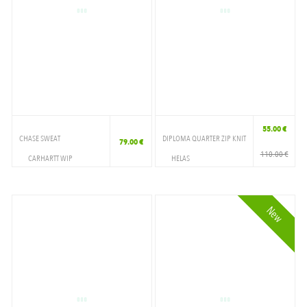
55.00 €
CHASE SWEAT
DIPLOMA QUARTER ZIP KNIT
79.00 €
110.00 €
CARHARTT WIP
HELAS
VETEMENTS
VETEMENTS
CREWNECK
CREWNECK
New