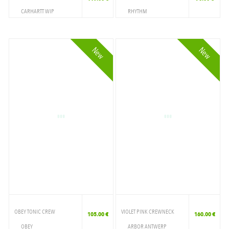
CARHARTT WIP
RHYTHM
VETEMENTS
VETEMENTS
CREWNECK
CREWNECK
New
New
OBEY TONIC CREW
VIOLET PINK CREWNECK
105.00 €
160.00 €
OBEY
ARBOR ANTWERP