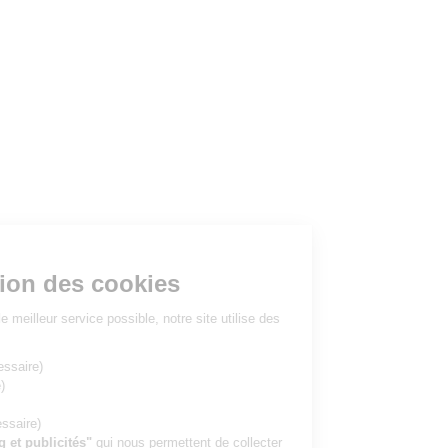
à lire...
Votre gestion des cookies
Pour vous apporter le meilleur service possible, notre site utilise des
cookies
:
ID de session
(nécessaire)
Langue
(nécessaire)
Date
(nécessaire)
ID de visiteur
(nécessaire)
Cookies "marketing et publicités"
qui nous permettent de collecter