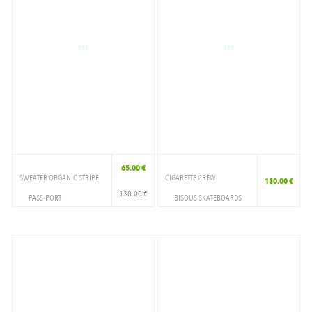
65.00 €
SWEATER ORGANIC STRIPE
CIGARETTE CREW
130.00 €
130.00 €
PASS-PORT
BISOUS SKATEBOARDS
VETEMENTS
VETEMENTS
CREWNECK
CREWNECK