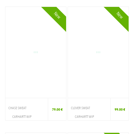
CREWNECK
CREWNECK
New
New
CHASE SWEAT
CLOVER SWEAT
79.00 €
99.00 €
CARHARTT WIP
CARHARTT WIP
VETEMENTS
VETEMENTS
CREWNECK
CREWNECK