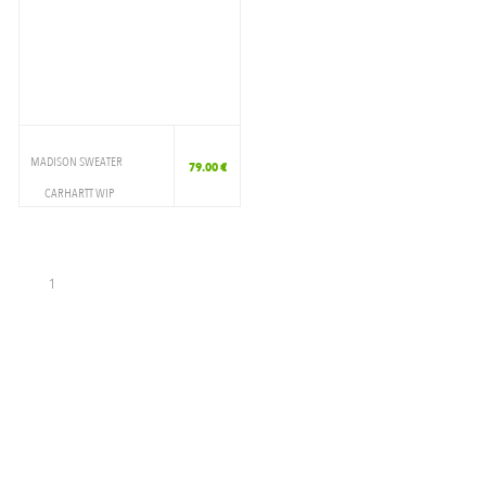
MADISON SWEATER
79.00 €
CARHARTT WIP
VETEMENTS
CREWNECK
1