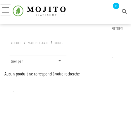
0
FILTRER
FILTRER PAR
/
/
ACCUEIL
MATERIEL SKATE
ROUES
prix :
0€ - 1€
1
trier par
Aucun produit ne correspond à votre recherche
APPLIQUER LES FILTRES
1