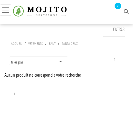
0
FILTRER
FILTRER PAR
/
/
/
ACCUEIL
VETEMENTS
PANT
SANTA CRUZ
prix :
0€ - 1€
1
trier par
Aucun produit ne correspond à votre recherche
APPLIQUER LES FILTRES
1