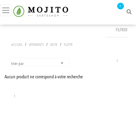
0
FILTRER
FILTRER PAR
/
/
/
ACCUEIL
VETEMENTS
VESTE
FLOTTE
prix :
0€ - 1€
1
trier par
Aucun produit ne correspond à votre recherche
APPLIQUER LES FILTRES
1