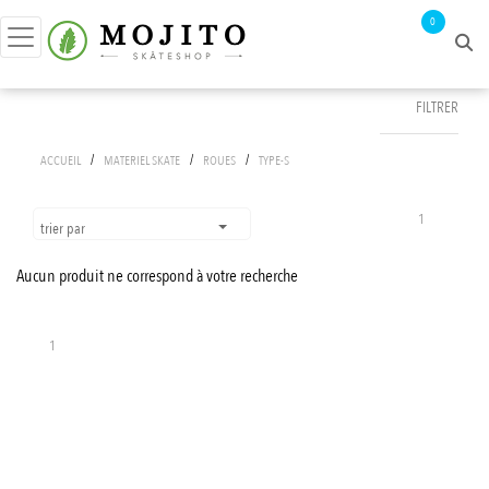
0
FILTRER
FILTRER PAR
/
/
/
ACCUEIL
MATERIEL SKATE
ROUES
TYPE-S
prix :
0€ - 1€
1
trier par
Aucun produit ne correspond à votre recherche
APPLIQUER LES FILTRES
1