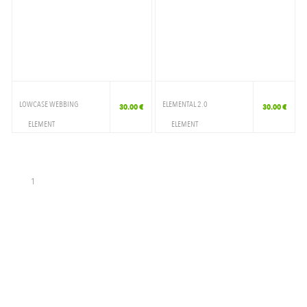
LOWCASE WEBBING
ELEMENTAL 2.0
30.00 €
30.00 €
ELEMENT
ELEMENT
ACCESSOIRES
ACCESSOIRES
CEINTURE
CEINTURE
1