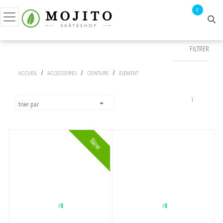
0
FILTRER
FILTRER PAR
/
/
/
ACCUEIL
ACCESSOIRES
CEINTURE
ELEMENT
prix :
0€ - 31€
1
trier par
New
APPLIQUER LES FILTRES