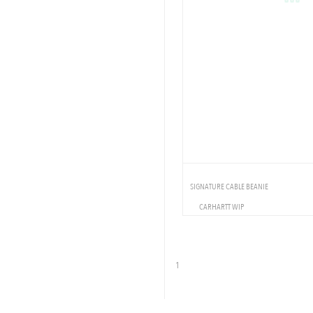
SIGNATURE CABLE BEANIE
CARHARTT WIP
VETEMENTS
BONNET
1