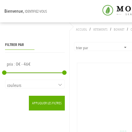
Bienvenue,
IDENTIFIEZ-VOUS
/
/
/
ACCUEIL
VETEMENTS
BONNET
FILTRER PAR
trier par
prix :
0€ - 46€
couleurs
DEEP NIGHT
APPLIQUER LES FILTRES
FLEUR DE SEL