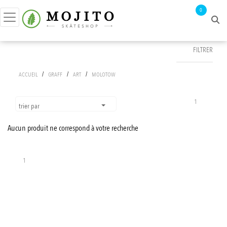
0
FILTRER
FILTRER PAR
/
/
/
ACCUEIL
GRAFF
ART
MOLOTOW
prix :
0€ - 1€
1
trier par
Aucun produit ne correspond à votre recherche
APPLIQUER LES FILTRES
1