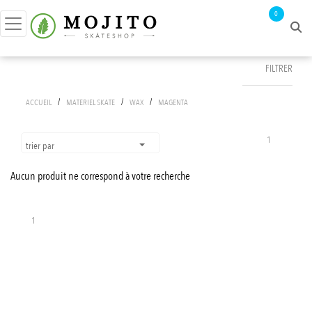
0
FILTRER
FILTRER PAR
/
/
/
ACCUEIL
MATERIEL SKATE
WAX
MAGENTA
prix :
0€ - 1€
1
trier par
Aucun produit ne correspond à votre recherche
APPLIQUER LES FILTRES
1